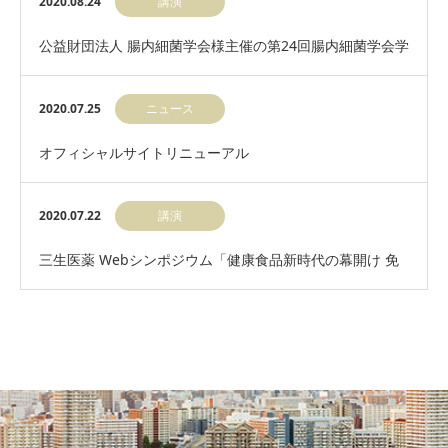
2020.08.24
講演
公益財団法人 腸内細菌学会様主催の第24回腸内細菌学会学
術集会（誌上開催）にて講演を行いました。
2020.07.25
ニュース
オフィシャルサイトリニューアル
2020.07.22
講演
三生医薬 Webシンポジウム「健康食品新時代の幕開け 免
疫への可能性」に登壇しました。