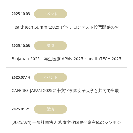
の変化に関する探索研究」共同研究開始のお知らせ
2025.10.03
イベント
Healthtech Summit2025 ピッチコンテスト投票開始のお
知らせ
2025.10.03
講演
BioJapan 2025・再生医療JAPAN 2025・healthTECH 2025
に出展します…
2025.07.14
イベント
CAFERES JAPAN 2025に十文字学園女子大学と共同で出展
いたします。
2025.01.21
講演
(2025/2/4) 一般社団法人 和食文化国民会議主催のシンポジ