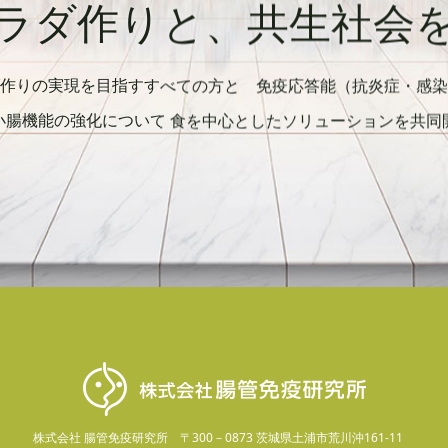
ラダ作りと、共生社会
ダ作りの実現を目指すすべての方と 免疫応答能（抗炎症・感染
小腸機能の強化について 食を中心としたソリューションを共同
株式会社 腸管免疫研究所
〒300－0873 茨城県土浦市荒川沖161-11