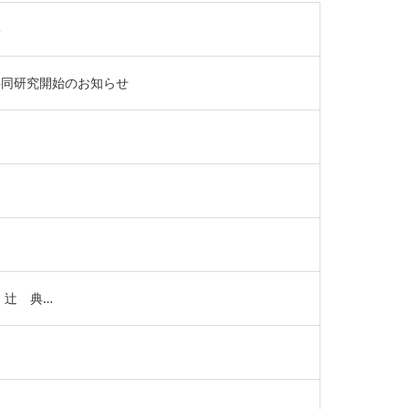
い
共同研究開始のお知らせ
 辻 典…