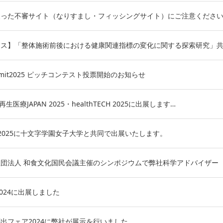
装った不審サイト（なりすまし・フィッシングサイト）にご注意くださ
ース】「整体施術前後における健康関連指標の変化に関する探索研究」
 Summit2025 ピッチコンテスト投票開始のお知らせ
5・再生医療JAPAN 2025・healthTECH 2025に出展します…
APAN 2025に十文字学園女子大学と共同で出展いたします。
) 一般社団法人 和食文化国民会議主催のシンポジウムで弊社科学アドバイザー
yo2024に出展しました
出フェア2024に弊社が展示を行いました