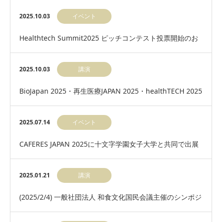
の変化に関する探索研究」共同研究開始のお知らせ
2025.10.03
イベント
Healthtech Summit2025 ピッチコンテスト投票開始のお
知らせ
2025.10.03
講演
BioJapan 2025・再生医療JAPAN 2025・healthTECH 2025
に出展します…
2025.07.14
イベント
CAFERES JAPAN 2025に十文字学園女子大学と共同で出展
いたします。
2025.01.21
講演
(2025/2/4) 一般社団法人 和食文化国民会議主催のシンポジ