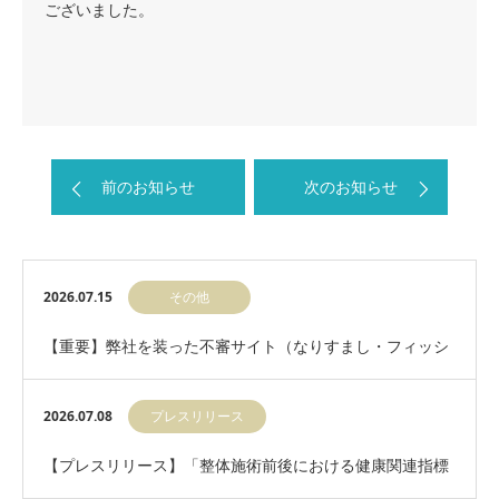
ございました。
前のお知らせ
次のお知らせ
2026.07.15
その他
【重要】弊社を装った不審サイト（なりすまし・フィッシ
ングサイト）にご注意ください
2026.07.08
プレスリリース
【プレスリリース】「整体施術前後における健康関連指標