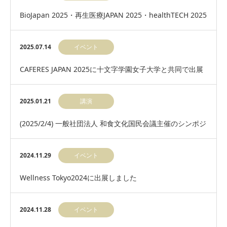
BioJapan 2025・再生医療JAPAN 2025・healthTECH 2025
に出展します…
2025.07.14
イベント
CAFERES JAPAN 2025に十文字学園女子大学と共同で出展
いたします。
2025.01.21
講演
(2025/2/4) 一般社団法人 和食文化国民会議主催のシンポジ
ウムで弊社科学アドバイザー 辻 典…
2024.11.29
イベント
Wellness Tokyo2024に出展しました
2024.11.28
イベント