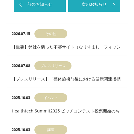
前のお知らせ
次のお知らせ
2026.07.15
その他
【重要】弊社を装った不審サイト（なりすまし・フィッシ
ングサイト）にご注意ください
2026.07.08
プレスリリース
【プレスリリース】「整体施術前後における健康関連指標
の変化に関する探索研究」共同研究開始のお知らせ
2025.10.03
イベント
Healthtech Summit2025 ピッチコンテスト投票開始のお
知らせ
2025.10.03
講演