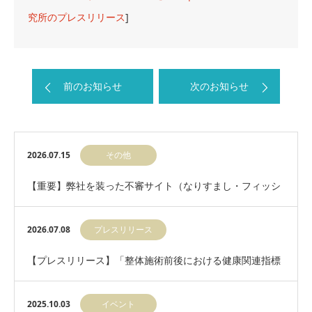
究所のプレスリリース
]
前のお知らせ
次のお知らせ
2026.07.15
その他
【重要】弊社を装った不審サイト（なりすまし・フィッシ
ングサイト）にご注意ください
2026.07.08
プレスリリース
【プレスリリース】「整体施術前後における健康関連指標
の変化に関する探索研究」共同研究開始のお知らせ
2025.10.03
イベント