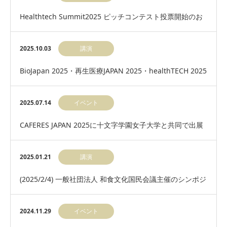
Healthtech Summit2025 ピッチコンテスト投票開始のお
知らせ
2025.10.03
講演
BioJapan 2025・再生医療JAPAN 2025・healthTECH 2025
に出展します…
2025.07.14
イベント
CAFERES JAPAN 2025に十文字学園女子大学と共同で出展
いたします。
2025.01.21
講演
(2025/2/4) 一般社団法人 和食文化国民会議主催のシンポジ
ウムで弊社科学アドバイザー 辻 典…
2024.11.29
イベント